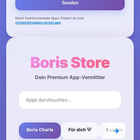
✨
Senden
Nicht funktionierende Apps findest du hier:
notworkingapps.vercel.app
Boris Store
Dein Premium App-Vermittler
🏆
→
Boris Charts
Für dich 💡
Favoriten ⭐