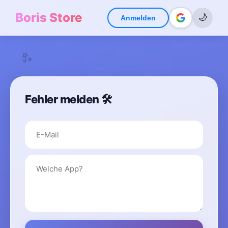
Boris Store
🌙
Anmelden
✨
Fehler melden 🛠️
✨